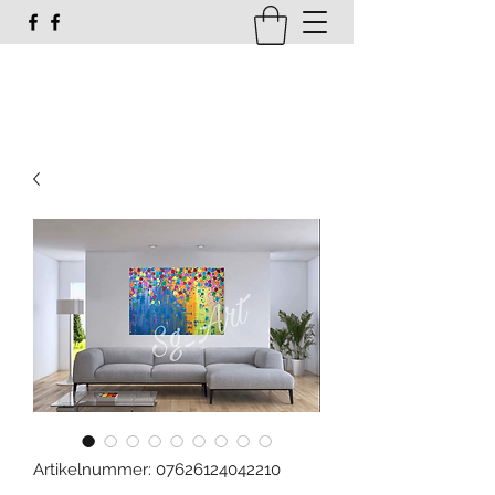
susi_g16@web.de
Artikelnummer: 07626124042210