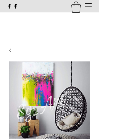
susi_g16@web.de