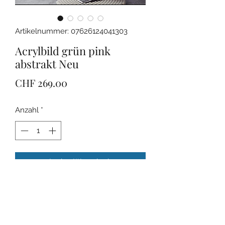
Artikelnummer: 07626124041303
Acrylbild grün pink
abstrakt Neu
Preis
CHF 269.00
Anzahl
*
In den Warenkorb
Das Bild ist 100x70cm 
gross.Kostenloser Versand. Signatur 
vorne.