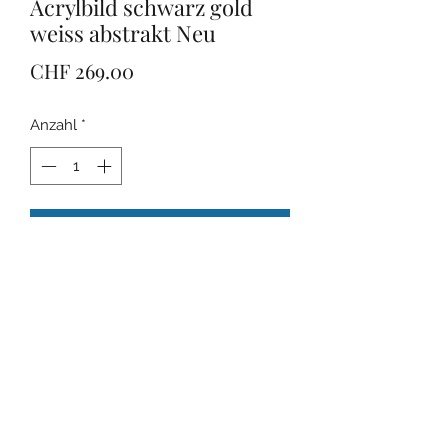
Acrylbild schwarz gold
weiss abstrakt Neu
Preis
CHF 269.00
Anzahl
*
In den Warenkorb
Das Bild ist 100x70 cm gross.
Rückgaberecht
Das Bild kann innerhalb von 14 Tagen
zurückgegeben werden.
Rücksendekosten trägt der Käufer.