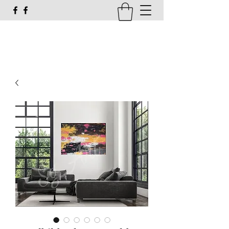
susi_g16@web.de