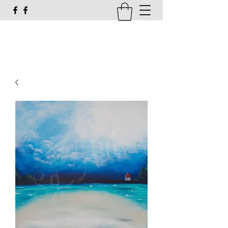
susi_g16@web.de