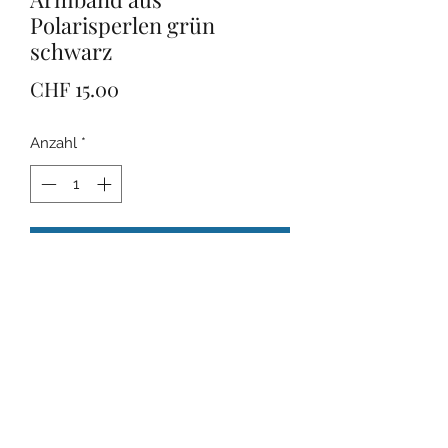
Polarisperlen grün
schwarz
Preis
CHF 15.00
Anzahl
*
In den Warenkorb
Das Armband wurde aus einer
elastischen/ flexiblen Schnur
gefertigt. Ohne Verschluss.Die Perlen
haben einen Durchmesser von
12mm.