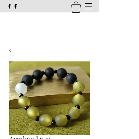
susi_g16@web.de
Armband aus