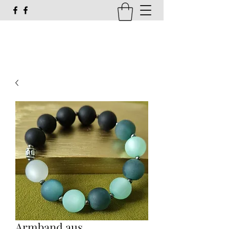
susi_g16@web.de
Armband aus