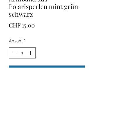
Polarisperlen mint grün
schwarz
Preis
CHF 15.00
Anzahl
*
In den Warenkorb
Das Armband wurde aus einer
elastischen/ flexiblen Schnur
gefertigt. Ohne Verschluss.Die Perlen
haben einen Durchmesser von
12mm.