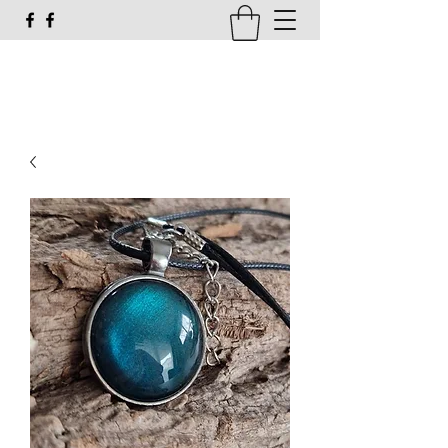
susi_g16@web.de