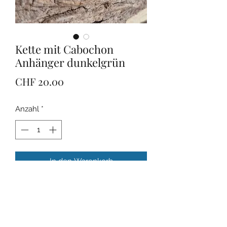
Kette mit Cabochon
Anhänger dunkelgrün
Preis
CHF 20.00
Anzahl
*
In den Warenkorb
Handmade Halskette mit 25mm
Anhänger in rot. Halskette ist
verstellbar von 44-49cm
Gesamtlänge.