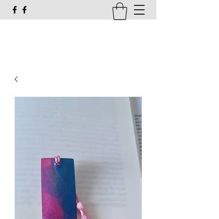
susi_g16@web.de