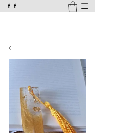
susi_g16@web.de