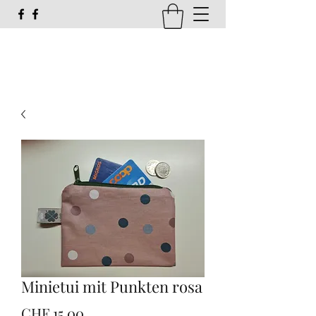
susi_g16@web.de
Minietui mit Punkten rosa
Preis
CHF 15.00