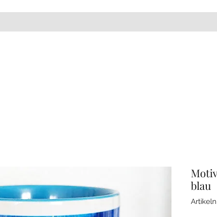
Moti
blau
Artike