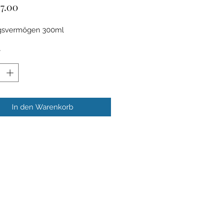
Preis
7.00
gsvermögen 300ml
*
In den Warenkorb