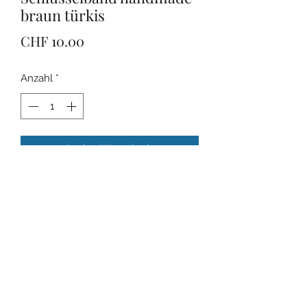
braun türkis
Preis
CHF 10.00
Anzahl
*
In den Warenkorb
Das Schlüsselband ist ca. 14cm lang,
mit einem kleinen goldenen
Anhänger versehen. Praktisch, um
ein Schlüsselbund anzuhängen.
Handmade Produkt.