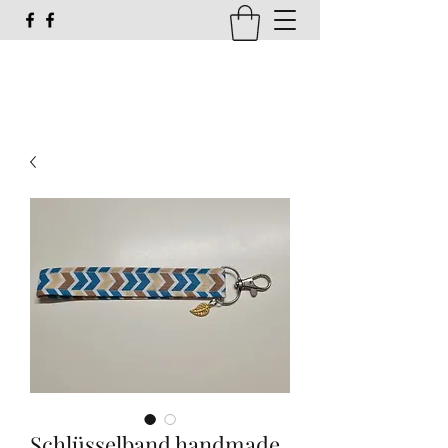
susi_g16@web.de
Schlüsselband handmade