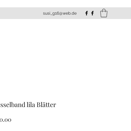
susi_g16@web.de
sselband lila Blätter
Preis
0.00